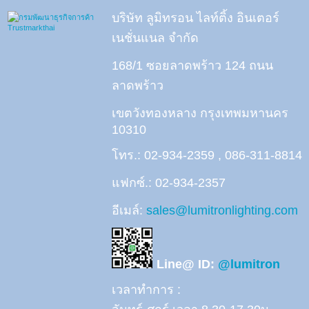
บริษัท ลูมิทรอน ไลท์ติ้ง อินเตอร์
เนชั่นแนล จำกัด
168/1 ซอยลาดพร้าว 124 ถนน
ลาดพร้าว
เขตวังทองหลาง กรุงเทพมหานคร
10310
โทร.: 02-934-2359 , 086-311-8814
แฟกซ์.: 02-934-2357
อีเมล์:
sales@lumitronlighting.com
Line@ ID:
@lumitron
เวลาทำการ :