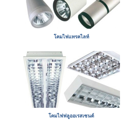
โคมไฟแทรคไลท์
โคมไฟฟลูออเรสเซนต์