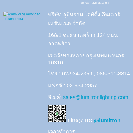
เลขที่ 014-801-7098
บริษัท ลูมิทรอน ไลท์ติ้ง อินเตอร์
เนชั่นแนล จำกัด
168/1 ซอยลาดพร้าว 124 ถนน
ลาดพร้าว
เขตวังทองหลาง กรุงเทพมหานคร
10310
โทร.: 02-934-2359 , 086-311-8814
แฟกซ์.: 02-934-2357
อีเมล์:
sales@lumitronlighting.com
Line@ ID:
@lumitron
เวลาทำการ :