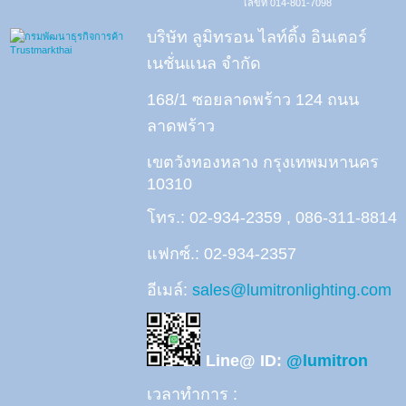
เลขที่ 014-801-7098
บริษัท ลูมิทรอน ไลท์ติ้ง อินเตอร์
เนชั่นแนล จำกัด
168/1 ซอยลาดพร้าว 124 ถนน
ลาดพร้าว
เขตวังทองหลาง กรุงเทพมหานคร
10310
โทร.: 02-934-2359 , 086-311-8814
แฟกซ์.: 02-934-2357
อีเมล์:
sales@lumitronlighting.com
Line@ ID:
@lumitron
เวลาทำการ :