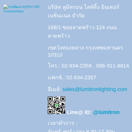
บริษัท ลูมิทรอน ไลท์ติ้ง อินเตอร์
เนชั่นแนล จำกัด
168/1 ซอยลาดพร้าว 124 ถนน
ลาดพร้าว
เขตวังทองหลาง กรุงเทพมหานคร
10310
โทร.: 02-934-2359 , 086-311-8814
แฟกซ์.: 02-934-2357
อีเมล์:
sales@lumitronlighting.com
Line@ ID:
@lumitron
เวลาทำการ :
จันทร์-ศุกร์ เวลา 8.30-17.30น.