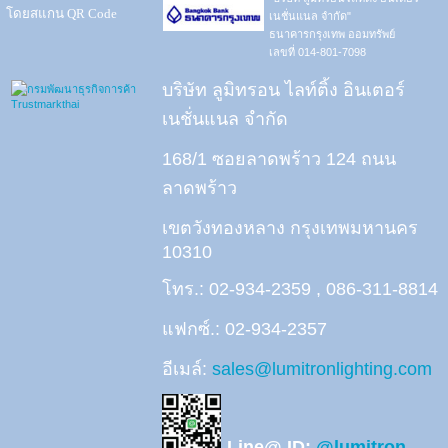
โดยสแกน QR Code
เนชั่นแนล จำกัด"
ธนาคารกรุงเทพ ออมทรัพย์
เลขที่ 014-801-7098
บริษัท ลูมิทรอน ไลท์ติ้ง อินเตอร์
เนชั่นแนล จำกัด
168/1 ซอยลาดพร้าว 124 ถนน
ลาดพร้าว
เขตวังทองหลาง กรุงเทพมหานคร
10310
โทร.: 02-934-2359 , 086-311-8814
แฟกซ์.: 02-934-2357
อีเมล์:
sales@lumitronlighting.com
Line@ ID:
@lumitron