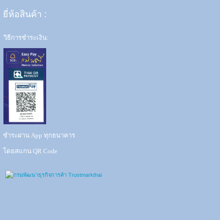
ยี่ห้อสินค้า
:
วิธีการชำระเงิน:
ชำระผ่าน App ทุกธนาคาร
โดยสแกน QR Code