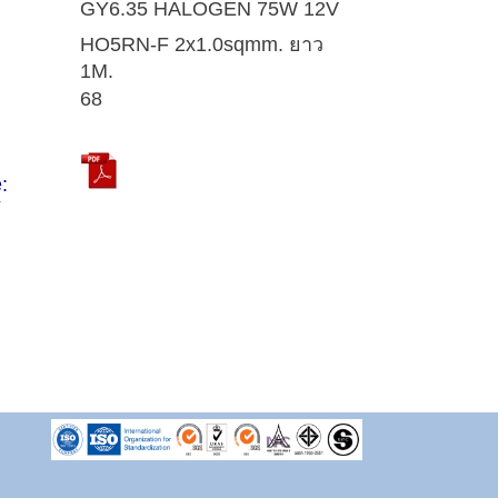
GY6.35 HALOGEN 75W 12V
HO5RN-F 2x1.0sqmm. ยาว
1M.
68
:
้