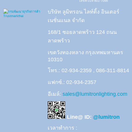
เลขที่ 014-801-7098
บริษัท ลูมิทรอน ไลท์ติ้ง อินเตอร์
เนชั่นแนล จำกัด
168/1 ซอยลาดพร้าว 124 ถนน
ลาดพร้าว
เขตวังทองหลาง กรุงเทพมหานคร
10310
โทร.: 02-934-2359 , 086-311-8814
แฟกซ์.: 02-934-2357
อีเมล์:
sales@lumitronlighting.com
Line@ ID:
@lumitron
เวลาทำการ :