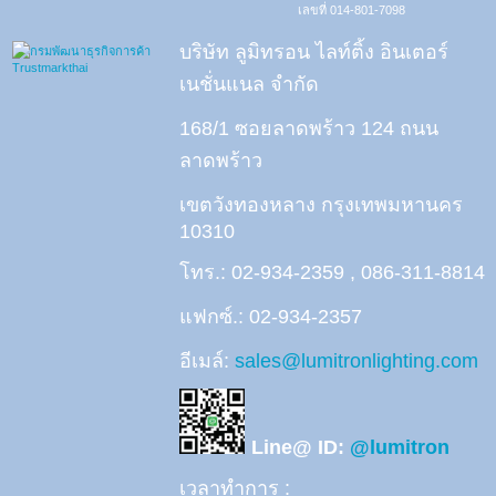
เลขที่ 014-801-7098
บริษัท ลูมิทรอน ไลท์ติ้ง อินเตอร์
เนชั่นแนล จำกัด
168/1 ซอยลาดพร้าว 124 ถนน
ลาดพร้าว
เขตวังทองหลาง กรุงเทพมหานคร
10310
โทร.: 02-934-2359 , 086-311-8814
แฟกซ์.: 02-934-2357
อีเมล์:
sales@lumitronlighting.com
Line@ ID:
@lumitron
เวลาทำการ :