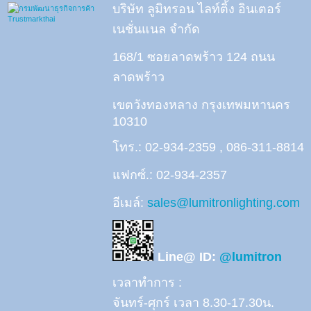
บริษัท ลูมิทรอน ไลท์ติ้ง อินเตอร์
เนชั่นแนล จำกัด
168/1 ซอยลาดพร้าว 124 ถนน
ลาดพร้าว
เขตวังทองหลาง กรุงเทพมหานคร
10310
โทร.: 02-934-2359 , 086-311-8814
แฟกซ์.: 02-934-2357
อีเมล์:
sales@lumitronlighting.com
Line@ ID:
@lumitron
เวลาทำการ :
จันทร์-ศุกร์ เวลา 8.30-17.30น.