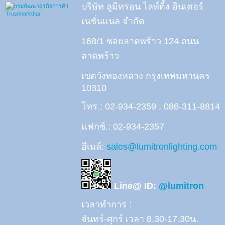
บริษัท ลูมิทรอน ไลท์ติ้ง อินเตอร์
เนชั่นแนล จำกัด
168/1 ซอยลาดพร้าว 124 ถนน
ลาดพร้าว
เขตวังทองหลาง กรุงเทพมหานคร
10310
โทร.: 02-934-2359 , 086-311-8814
แฟกซ์.: 02-934-2357
อีเมล์:
sales@lumitronlighting.com
Line@ ID:
@lumitron
เวลาทำการ :
จันทร์-ศุกร์ เวลา 8.30-17.30น.