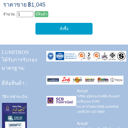
ราคาขาย
฿1,045
จำนวน:
มีสินค้า
LUMITRON
ได้รับการรับรอง
มาตรฐาน:
ยี่ห้อสินค้า
:
ชื่อบัญชี
วิธีการชำระเงิน:
"บริษัท ลูมิทรอนไลท์ติ้ง อินเตอร์
เนชั่นแนล จำกัด"
ธนาคารไทยพาณิชย์ ออมทรัพย์
เลขที่ 207-207-8900
ชื่อบัญชี