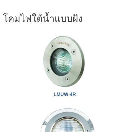
โคมไฟใต้น้ำแบบฝัง
LMUW-4R