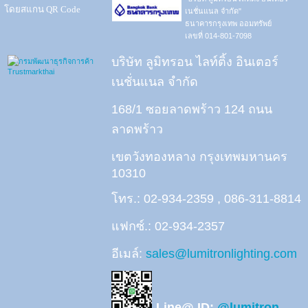
โดยสแกน QR Code
เนชั่นแนล จำกัด"
ธนาคารกรุงเทพ ออมทรัพย์
เลขที่ 014-801-7098
บริษัท ลูมิทรอน ไลท์ติ้ง อินเตอร์
เนชั่นแนล จำกัด
168/1 ซอยลาดพร้าว 124 ถนน
ลาดพร้าว
เขตวังทองหลาง กรุงเทพมหานคร
10310
โทร.: 02-934-2359 , 086-311-8814
แฟกซ์.: 02-934-2357
อีเมล์:
sales@lumitronlighting.com
Line@ ID:
@lumitron