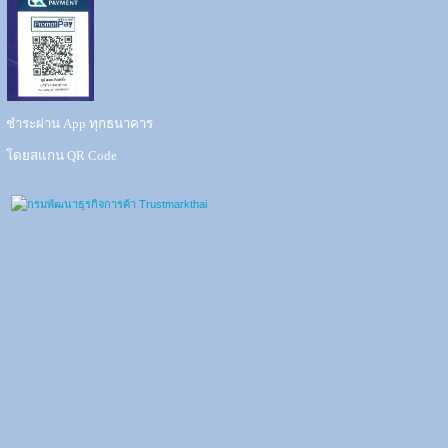
ชำระผ่าน App ทุกธนาคาร
โดยสแกน QR Code