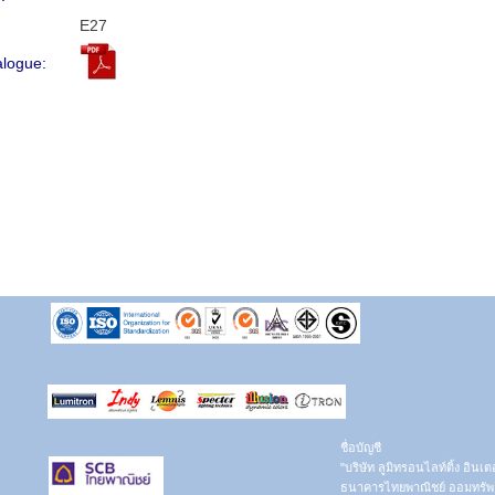
E27
alogue:
ชื่อบัญชี
"บริษัท ลูมิทรอนไลท์ติ้ง อินเ
ธนาคารไทยพาณิชย์ ออมทรัพย