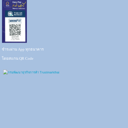
ชำระผ่าน App ทุกธนาคาร
โดยสแกน QR Code