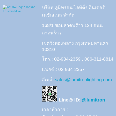
บริษัท ลูมิทรอน ไลท์ติ้ง อินเตอร์
เนชั่นแนล จำกัด
168/1 ซอยลาดพร้าว 124 ถนน
ลาดพร้าว
เขตวังทองหลาง กรุงเทพมหานคร
10310
โทร.: 02-934-2359 , 086-311-8814
แฟกซ์.: 02-934-2357
อีเมล์:
sales@lumitronlighting.com
Line@ ID:
@lumitron
เวลาทำการ :